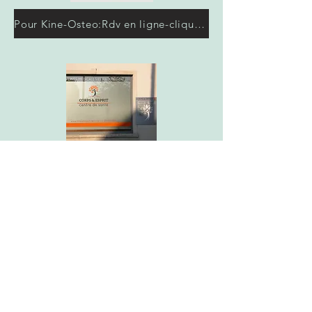
Pour Kine-Osteo:Rdv en ligne-cliquez ici
Liens
www.kineos.net
www.dietgoffin.be
www.philotherapie.net
www.hebrant.be
agenda.mobminder.com/christophe
www.docteurchristophe.be
www.cabinetkineos.mikrono.com